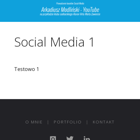
L
I
Ń
S
K
I
Social Media 1
Testowo 1
O MNIE
|
PORTFOLIO
|
KONTAKT